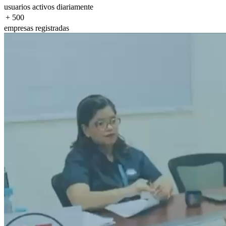
usuarios activos diariamente
+
500
empresas registradas