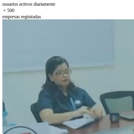
usuarios activos diariamente
+
500
empresas registradas